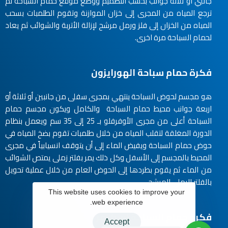
جانبي او ثلاثة جوانب بحسب التصميم ووضع موقع حمام السباحة ثم
ترجع المياه من المجرى إلى خزان الموازنة وتقوم الطلمبات بسحب
المياه من الخزان إلى فلز ورمل مرشح لإزالة الأتربة والشوائب ثم يعاد
لحمام السباحة مرة اخرى.
فكرة حمام سباحة الهورايزون
هو مجسم لحوض السباحة ينتهي بمجرى سفلى من جانبين أو ثلاثة أو
اربعة جوانب محيط حمام السباحة والكامل ويكون مجسم حمام
السباحة أعلى من مجرى الأوفرفلو بـ 25 إلى 35 سم ويعمل بنظام
الدورة المغلقة لتقلب المياه من خلال طلمبات تقوم بضخ المياه في
حوض حمام السباحة ويفيض الماء إلى أن يتوقف انسيابياً في مجرى
المحيط بالمجسم إلى الأسفل وكل ذلك يمر بفلتر زملى يمتص الشوائب
من الماء ثم يقوم بطردها إلى الحوض العام من خلال عملية تحويل
بالفلتر الرملي المرشح.
This website uses cookies to improve your
web experience.
فكرة حمام السباحة اسكيمر
Accept